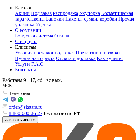
Каталог
Акции
Под заказ
Распродажа
Укупорка
Косметическая
тара
Флаконы
Баночки
Пакеты, сумки, коробки
Прочая
упаковка
Уценка
О компании
Бонусная система
Отзывы
Спец.цена
Клиентам
Условия поставки под заказ
Претензии и возвраты
Публичная оферта
Оплата и доставка
Как купить?
Услуги
F.A.Q
Контакты
Работаем 9 - 17, сб - вс вых.
МСК
Телефоны
order@skstara.ru
8-800-600-36-27
Бесплатно по РФ
Заказать звонок