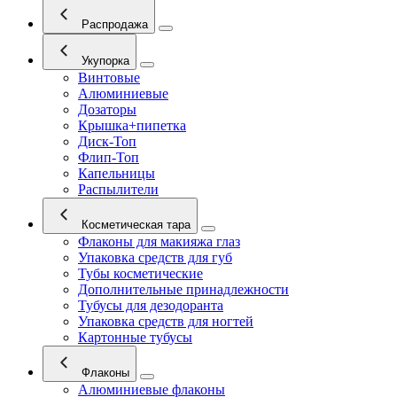
Распродажа
Укупорка
Винтовые
Алюминиевые
Дозаторы
Крышка+пипетка
Диск-Топ
Флип-Топ
Капельницы
Распылители
Косметическая тара
Флаконы для макияжа глаз
Упаковка средств для губ
Тубы косметические
Дополнительные принадлежности
Тубусы для дезодоранта
Упаковка средств для ногтей
Картонные тубусы
Флаконы
Алюминиевые флаконы