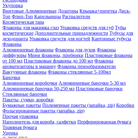
Укупорка
Винтовые
Алюминиевые
Дозаторы
Крышка+пипетка
Диск-
Топ
Флип-Топ
Капельницы
Распылители
Косметическая тара
Флаконы для макияжа глаз
Упаковка средств для губ
Тубы
косметические
Дополнительные принадлежности
Тубусы для
дезодоранта
Упаковка средств для ногтей
Картонные тубусы
Флаконы
Алюминиевые флаконы
Флаконы для духов
Флаконы
диффузоры
Мини флаконы, пробники
Пластиковые флаконы
от 100 мл
Пластиковые флаконы до 100 мл
Флаконы
ароматизаторы в машину
Флаконы пенообразователи
Вакуумные флаконы
Флаконы стеклянные 5-100мл
Баночки
Алюминиевые коробочки
Алюминиевые баночки 5-30 мл
Алюминиевые баночки 50-250 мл
Пластиковые баночки
Стеклянные баночки
Пакеты, сумки, коробки
Бумажные пакеты
Полимерные пакеты (запайка, zip)
Коробки
Фольгированные пакеты (запайка, zip)
Прочая упаковка
Наполнитель для короба, салфетки
Перфорированная бумага
Травяная бумага
Уценка