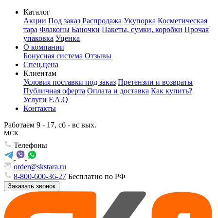
Каталог
Акции
Под заказ
Распродажа
Укупорка
Косметическая
тара
Флаконы
Баночки
Пакеты, сумки, коробки
Прочая
упаковка
Уценка
О компании
Бонусная система
Отзывы
Спец.цена
Клиентам
Условия поставки под заказ
Претензии и возвраты
Публичная оферта
Оплата и доставка
Как купить?
Услуги
F.A.Q
Контакты
Работаем 9 - 17, сб - вс вых.
МСК
Телефоны
order@skstara.ru
8-800-600-36-27
Бесплатно по РФ
Заказать звонок