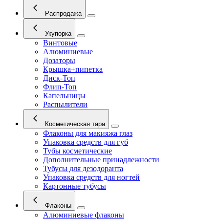
Распродажа
Укупорка
Винтовые
Алюминиевые
Дозаторы
Крышка+пипетка
Диск-Топ
Флип-Топ
Капельницы
Распылители
Косметическая тара
Флаконы для макияжа глаз
Упаковка средств для губ
Тубы косметические
Дополнительные принадлежности
Тубусы для дезодоранта
Упаковка средств для ногтей
Картонные тубусы
Флаконы
Алюминиевые флаконы