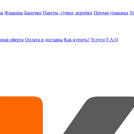
ра
Флаконы
Баночки
Пакеты, сумки, коробки
Прочая упаковка
У
ная оферта
Оплата и доставка
Как купить?
Услуги
F.A.Q