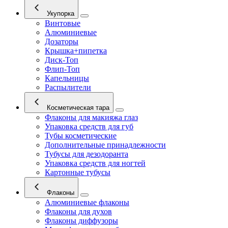
Укупорка
Винтовые
Алюминиевые
Дозаторы
Крышка+пипетка
Диск-Топ
Флип-Топ
Капельницы
Распылители
Косметическая тара
Флаконы для макияжа глаз
Упаковка средств для губ
Тубы косметические
Дополнительные принадлежности
Тубусы для дезодоранта
Упаковка средств для ногтей
Картонные тубусы
Флаконы
Алюминиевые флаконы
Флаконы для духов
Флаконы диффузоры