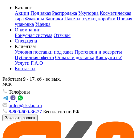
Каталог
Акции
Под заказ
Распродажа
Укупорка
Косметическая
тара
Флаконы
Баночки
Пакеты, сумки, коробки
Прочая
упаковка
Уценка
О компании
Бонусная система
Отзывы
Спец.цена
Клиентам
Условия поставки под заказ
Претензии и возвраты
Публичная оферта
Оплата и доставка
Как купить?
Услуги
F.A.Q
Контакты
Работаем 9 - 17, сб - вс вых.
МСК
Телефоны
order@skstara.ru
8-800-600-36-27
Бесплатно по РФ
Заказать звонок