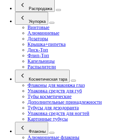
Распродажа
Укупорка
Винтовые
Алюминиевые
Дозаторы
Крышка+пипетка
Диск-Топ
Флип-Топ
Капельницы
Распылители
Косметическая тара
Флаконы для макияжа глаз
Упаковка средств для губ
Тубы косметические
Дополнительные принадлежности
Тубусы для дезодоранта
Упаковка средств для ногтей
Картонные тубусы
Флаконы
Алюминиевые флаконы