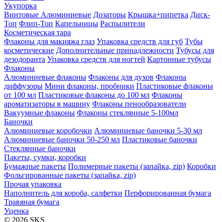
Укупорка
Винтовые
Алюминиевые
Дозаторы
Крышка+пипетка
Диск-
Топ
Флип-Топ
Капельницы
Распылители
Косметическая тара
Флаконы для макияжа глаз
Упаковка средств для губ
Тубы
косметические
Дополнительные принадлежности
Тубусы для
дезодоранта
Упаковка средств для ногтей
Картонные тубусы
Флаконы
Алюминиевые флаконы
Флаконы для духов
Флаконы
диффузоры
Мини флаконы, пробники
Пластиковые флаконы
от 100 мл
Пластиковые флаконы до 100 мл
Флаконы
ароматизаторы в машину
Флаконы пенообразователи
Вакуумные флаконы
Флаконы стеклянные 5-100мл
Баночки
Алюминиевые коробочки
Алюминиевые баночки 5-30 мл
Алюминиевые баночки 50-250 мл
Пластиковые баночки
Стеклянные баночки
Пакеты, сумки, коробки
Бумажные пакеты
Полимерные пакеты (запайка, zip)
Коробки
Фольгированные пакеты (запайка, zip)
Прочая упаковка
Наполнитель для короба, салфетки
Перфорированная бумага
Травяная бумага
Уценка
© 2026 SKS