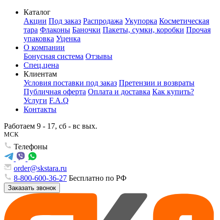
Каталог
Акции
Под заказ
Распродажа
Укупорка
Косметическая
тара
Флаконы
Баночки
Пакеты, сумки, коробки
Прочая
упаковка
Уценка
О компании
Бонусная система
Отзывы
Спец.цена
Клиентам
Условия поставки под заказ
Претензии и возвраты
Публичная оферта
Оплата и доставка
Как купить?
Услуги
F.A.Q
Контакты
Работаем 9 - 17, сб - вс вых.
МСК
Телефоны
order@skstara.ru
8-800-600-36-27
Бесплатно по РФ
Заказать звонок