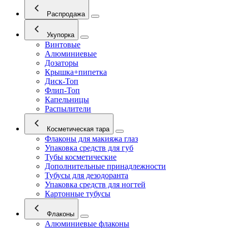
Распродажа
Укупорка
Винтовые
Алюминиевые
Дозаторы
Крышка+пипетка
Диск-Топ
Флип-Топ
Капельницы
Распылители
Косметическая тара
Флаконы для макияжа глаз
Упаковка средств для губ
Тубы косметические
Дополнительные принадлежности
Тубусы для дезодоранта
Упаковка средств для ногтей
Картонные тубусы
Флаконы
Алюминиевые флаконы