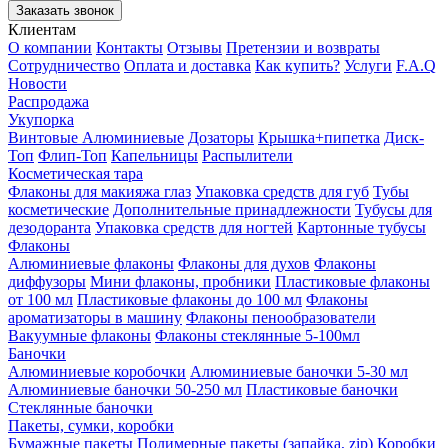
Заказать звонок
Клиентам
О компании
Контакты
Отзывы
Претензии и возвраты
Сотрудничество
Оплата и доставка
Как купить?
Услуги
F.A.Q
Новости
Распродажа
Укупорка
Винтовые
Алюминиевые
Дозаторы
Крышка+пипетка
Диск-
Топ
Флип-Топ
Капельницы
Распылители
Косметическая тара
Флаконы для макияжа глаз
Упаковка средств для губ
Тубы
косметические
Дополнительные принадлежности
Тубусы для
дезодоранта
Упаковка средств для ногтей
Картонные тубусы
Флаконы
Алюминиевые флаконы
Флаконы для духов
Флаконы
диффузоры
Мини флаконы, пробники
Пластиковые флаконы
от 100 мл
Пластиковые флаконы до 100 мл
Флаконы
ароматизаторы в машину
Флаконы пенообразователи
Вакуумные флаконы
Флаконы стеклянные 5-100мл
Баночки
Алюминиевые коробочки
Алюминиевые баночки 5-30 мл
Алюминиевые баночки 50-250 мл
Пластиковые баночки
Стеклянные баночки
Пакеты, сумки, коробки
Бумажные пакеты
Полимерные пакеты (запайка, zip)
Коробки