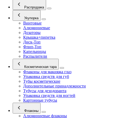
Распродажа
Укупорка
Винтовые
Алюминиевые
Дозаторы
Крышка+пипетка
Диск-Топ
Флип-Топ
Капельницы
Распылители
Косметическая тара
Флаконы для макияжа глаз
Упаковка средств для губ
Тубы косметические
Дополнительные принадлежности
Тубусы для дезодоранта
Упаковка средств для ногтей
Картонные тубусы
Флаконы
Алюминиевые флаконы