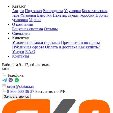
Каталог
Акции
Под заказ
Распродажа
Укупорка
Косметическая
тара
Флаконы
Баночки
Пакеты, сумки, коробки
Прочая
упаковка
Уценка
О компании
Бонусная система
Отзывы
Спец.цена
Клиентам
Условия поставки под заказ
Претензии и возвраты
Публичная оферта
Оплата и доставка
Как купить?
Услуги
F.A.Q
Контакты
Работаем 9 - 17, сб - вс вых.
МСК
Телефоны
order@skstara.ru
8-800-600-36-27
Бесплатно по РФ
Заказать звонок