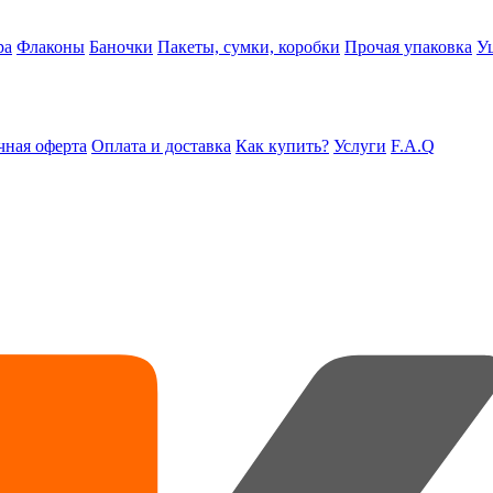
ра
Флаконы
Баночки
Пакеты, сумки, коробки
Прочая упаковка
У
ная оферта
Оплата и доставка
Как купить?
Услуги
F.A.Q