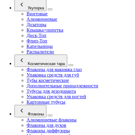
Укупорка
Винтовые
Алюминиевые
Дозаторы
Крышка+пипетка
Диск-Топ
Флип-Топ
Капельницы
Распылители
Косметическая тара
Флаконы для макияжа глаз
Упаковка средств для губ
Тубы косметические
Дополнительные принадлежности
Тубусы для дезодоранта
Упаковка средств для ногтей
Картонные тубусы
Флаконы
Алюминиевые флаконы
Флаконы для духов
Флаконы диффузоры