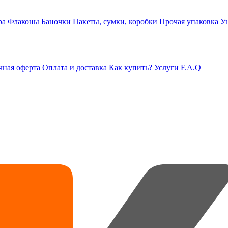
ра
Флаконы
Баночки
Пакеты, сумки, коробки
Прочая упаковка
У
ная оферта
Оплата и доставка
Как купить?
Услуги
F.A.Q