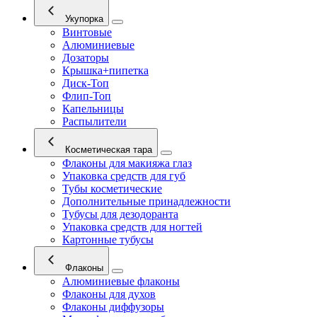
Укупорка
Винтовые
Алюминиевые
Дозаторы
Крышка+пипетка
Диск-Топ
Флип-Топ
Капельницы
Распылители
Косметическая тара
Флаконы для макияжа глаз
Упаковка средств для губ
Тубы косметические
Дополнительные принадлежности
Тубусы для дезодоранта
Упаковка средств для ногтей
Картонные тубусы
Флаконы
Алюминиевые флаконы
Флаконы для духов
Флаконы диффузоры