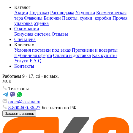
Каталог
Акции
Под заказ
Распродажа
Укупорка
Косметическая
тара
Флаконы
Баночки
Пакеты, сумки, коробки
Прочая
упаковка
Уценка
О компании
Бонусная система
Отзывы
Спец.цена
Клиентам
Условия поставки под заказ
Претензии и возвраты
Публичная оферта
Оплата и доставка
Как купить?
Услуги
F.A.Q
Контакты
Работаем 9 - 17, сб - вс вых.
МСК
Телефоны
order@skstara.ru
8-800-600-36-27
Бесплатно по РФ
Заказать звонок