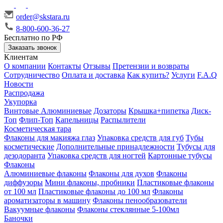
order@skstara.ru
8-800-600-36-27
Бесплатно по РФ
Заказать звонок
Клиентам
О компании
Контакты
Отзывы
Претензии и возвраты
Сотрудничество
Оплата и доставка
Как купить?
Услуги
F.A.Q
Новости
Распродажа
Укупорка
Винтовые
Алюминиевые
Дозаторы
Крышка+пипетка
Диск-
Топ
Флип-Топ
Капельницы
Распылители
Косметическая тара
Флаконы для макияжа глаз
Упаковка средств для губ
Тубы
косметические
Дополнительные принадлежности
Тубусы для
дезодоранта
Упаковка средств для ногтей
Картонные тубусы
Флаконы
Алюминиевые флаконы
Флаконы для духов
Флаконы
диффузоры
Мини флаконы, пробники
Пластиковые флаконы
от 100 мл
Пластиковые флаконы до 100 мл
Флаконы
ароматизаторы в машину
Флаконы пенообразователи
Вакуумные флаконы
Флаконы стеклянные 5-100мл
Баночки