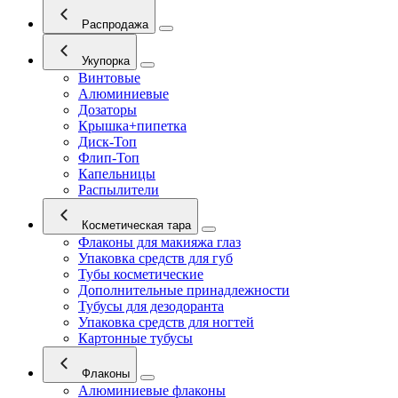
Распродажа
Укупорка
Винтовые
Алюминиевые
Дозаторы
Крышка+пипетка
Диск-Топ
Флип-Топ
Капельницы
Распылители
Косметическая тара
Флаконы для макияжа глаз
Упаковка средств для губ
Тубы косметические
Дополнительные принадлежности
Тубусы для дезодоранта
Упаковка средств для ногтей
Картонные тубусы
Флаконы
Алюминиевые флаконы