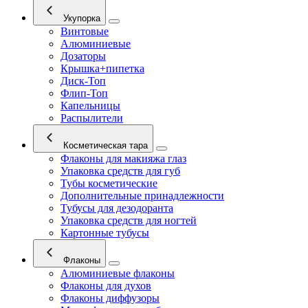
Укупорка
Винтовые
Алюминиевые
Дозаторы
Крышка+пипетка
Диск-Топ
Флип-Топ
Капельницы
Распылители
Косметическая тара
Флаконы для макияжа глаз
Упаковка средств для губ
Тубы косметические
Дополнительные принадлежности
Тубусы для дезодоранта
Упаковка средств для ногтей
Картонные тубусы
Флаконы
Алюминиевые флаконы
Флаконы для духов
Флаконы диффузоры