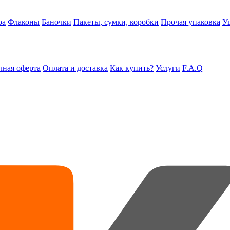
ра
Флаконы
Баночки
Пакеты, сумки, коробки
Прочая упаковка
У
ная оферта
Оплата и доставка
Как купить?
Услуги
F.A.Q