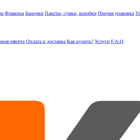
ра
Флаконы
Баночки
Пакеты, сумки, коробки
Прочая упаковка
У
ная оферта
Оплата и доставка
Как купить?
Услуги
F.A.Q