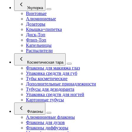
Укупорка
Винтовые
Алюминиевые
Дозаторы
Крышка+пипетка
Диск-Топ
Флип-Топ
Капельницы
Распылители
Косметическая тара
Флаконы для макияжа глаз
Упаковка средств для губ
Тубы косметические
Дополнительные принадлежности
Тубусы для дезодоранта
Упаковка средств для ногтей
Картонные тубусы
Флаконы
Алюминиевые флаконы
Флаконы для духов
Флаконы диффузоры