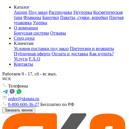
Каталог
Акции
Под заказ
Распродажа
Укупорка
Косметическая
тара
Флаконы
Баночки
Пакеты, сумки, коробки
Прочая
упаковка
Уценка
О компании
Бонусная система
Отзывы
Спец.цена
Клиентам
Условия поставки под заказ
Претензии и возвраты
Публичная оферта
Оплата и доставка
Как купить?
Услуги
F.A.Q
Контакты
Работаем 9 - 17, сб - вс вых.
МСК
Телефоны
order@skstara.ru
8-800-600-36-27
Бесплатно по РФ
Заказать звонок