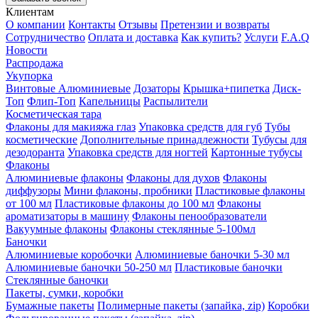
Клиентам
О компании
Контакты
Отзывы
Претензии и возвраты
Сотрудничество
Оплата и доставка
Как купить?
Услуги
F.A.Q
Новости
Распродажа
Укупорка
Винтовые
Алюминиевые
Дозаторы
Крышка+пипетка
Диск-
Топ
Флип-Топ
Капельницы
Распылители
Косметическая тара
Флаконы для макияжа глаз
Упаковка средств для губ
Тубы
косметические
Дополнительные принадлежности
Тубусы для
дезодоранта
Упаковка средств для ногтей
Картонные тубусы
Флаконы
Алюминиевые флаконы
Флаконы для духов
Флаконы
диффузоры
Мини флаконы, пробники
Пластиковые флаконы
от 100 мл
Пластиковые флаконы до 100 мл
Флаконы
ароматизаторы в машину
Флаконы пенообразователи
Вакуумные флаконы
Флаконы стеклянные 5-100мл
Баночки
Алюминиевые коробочки
Алюминиевые баночки 5-30 мл
Алюминиевые баночки 50-250 мл
Пластиковые баночки
Стеклянные баночки
Пакеты, сумки, коробки
Бумажные пакеты
Полимерные пакеты (запайка, zip)
Коробки