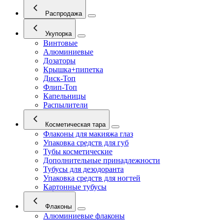
Распродажа
Укупорка
Винтовые
Алюминиевые
Дозаторы
Крышка+пипетка
Диск-Топ
Флип-Топ
Капельницы
Распылители
Косметическая тара
Флаконы для макияжа глаз
Упаковка средств для губ
Тубы косметические
Дополнительные принадлежности
Тубусы для дезодоранта
Упаковка средств для ногтей
Картонные тубусы
Флаконы
Алюминиевые флаконы