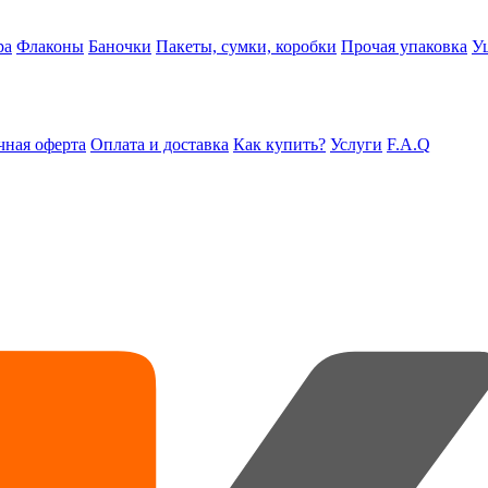
ра
Флаконы
Баночки
Пакеты, сумки, коробки
Прочая упаковка
У
ная оферта
Оплата и доставка
Как купить?
Услуги
F.A.Q