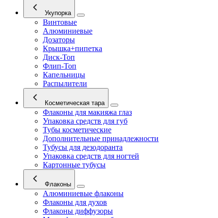
Укупорка
Винтовые
Алюминиевые
Дозаторы
Крышка+пипетка
Диск-Топ
Флип-Топ
Капельницы
Распылители
Косметическая тара
Флаконы для макияжа глаз
Упаковка средств для губ
Тубы косметические
Дополнительные принадлежности
Тубусы для дезодоранта
Упаковка средств для ногтей
Картонные тубусы
Флаконы
Алюминиевые флаконы
Флаконы для духов
Флаконы диффузоры