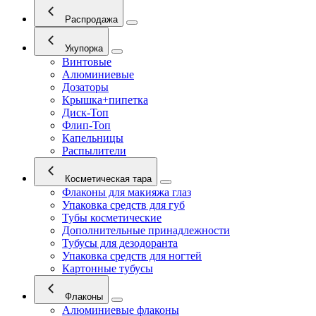
Распродажа
Укупорка
Винтовые
Алюминиевые
Дозаторы
Крышка+пипетка
Диск-Топ
Флип-Топ
Капельницы
Распылители
Косметическая тара
Флаконы для макияжа глаз
Упаковка средств для губ
Тубы косметические
Дополнительные принадлежности
Тубусы для дезодоранта
Упаковка средств для ногтей
Картонные тубусы
Флаконы
Алюминиевые флаконы