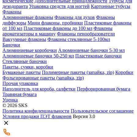
косметические
Дополнительные принадлежности
Тубусы для
дезодоранта
Упаковка средств для ногтей
Картонные тубусы
Флаконы
Алюминиевые флаконы
Флаконы для духов
Флаконы
диффузоры
Мини флаконы, пробники
Пластиковые флаконы
от 100 мл
Пластиковые флаконы до 100 мл
Флаконы
ароматизаторы в машину
Флаконы пенообразователи
Вакуумные флаконы
Флаконы стеклянные 5-100мл
Баночки
Алюминиевые коробочки
Алюминиевые баночки 5-30 мл
Алюминиевые баночки 50-250 мл
Пластиковые баночки
Стеклянные баночки
Пакеты, сумки, коробки
Бумажные пакеты
Полимерные пакеты (запайка, zip)
Коробки
Фольгированные пакеты (запайка, zip)
Прочая упаковка
Наполнитель для короба, салфетки
Перфорированная бумага
Травяная бумага
Уценка
© 2026 SKS
Политика конфиденциальности
Пользовательское соглашение
Условия продажи ПЭТ флаконов
Версия 3.0