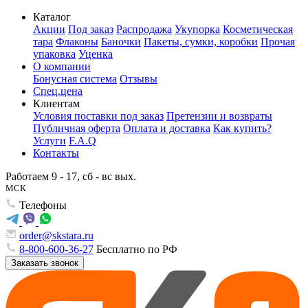
Каталог
Акции
Под заказ
Распродажа
Укупорка
Косметическая
тара
Флаконы
Баночки
Пакеты, сумки, коробки
Прочая
упаковка
Уценка
О компании
Бонусная система
Отзывы
Спец.цена
Клиентам
Условия поставки под заказ
Претензии и возвраты
Публичная оферта
Оплата и доставка
Как купить?
Услуги
F.A.Q
Контакты
Работаем 9 - 17, сб - вс вых.
МСК
Телефоны
order@skstara.ru
8-800-600-36-27
Бесплатно по РФ
Заказать звонок