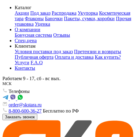
Каталог
Акции
Под заказ
Распродажа
Укупорка
Косметическая
тара
Флаконы
Баночки
Пакеты, сумки, коробки
Прочая
упаковка
Уценка
О компании
Бонусная система
Отзывы
Спец.цена
Клиентам
Условия поставки под заказ
Претензии и возвраты
Публичная оферта
Оплата и доставка
Как купить?
Услуги
F.A.Q
Контакты
Работаем 9 - 17, сб - вс вых.
МСК
Телефоны
order@skstara.ru
8-800-600-36-27
Бесплатно по РФ
Заказать звонок