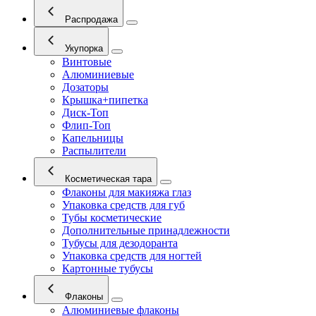
Распродажа
Укупорка
Винтовые
Алюминиевые
Дозаторы
Крышка+пипетка
Диск-Топ
Флип-Топ
Капельницы
Распылители
Косметическая тара
Флаконы для макияжа глаз
Упаковка средств для губ
Тубы косметические
Дополнительные принадлежности
Тубусы для дезодоранта
Упаковка средств для ногтей
Картонные тубусы
Флаконы
Алюминиевые флаконы