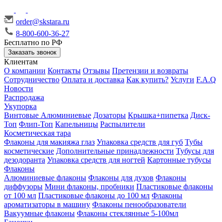
order@skstara.ru
8-800-600-36-27
Бесплатно по РФ
Заказать звонок
Клиентам
О компании
Контакты
Отзывы
Претензии и возвраты
Сотрудничество
Оплата и доставка
Как купить?
Услуги
F.A.Q
Новости
Распродажа
Укупорка
Винтовые
Алюминиевые
Дозаторы
Крышка+пипетка
Диск-
Топ
Флип-Топ
Капельницы
Распылители
Косметическая тара
Флаконы для макияжа глаз
Упаковка средств для губ
Тубы
косметические
Дополнительные принадлежности
Тубусы для
дезодоранта
Упаковка средств для ногтей
Картонные тубусы
Флаконы
Алюминиевые флаконы
Флаконы для духов
Флаконы
диффузоры
Мини флаконы, пробники
Пластиковые флаконы
от 100 мл
Пластиковые флаконы до 100 мл
Флаконы
ароматизаторы в машину
Флаконы пенообразователи
Вакуумные флаконы
Флаконы стеклянные 5-100мл