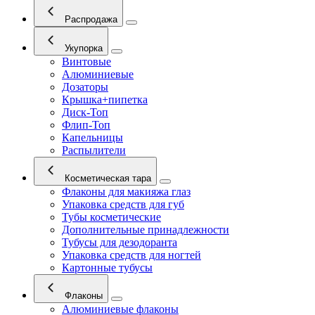
Распродажа
Укупорка
Винтовые
Алюминиевые
Дозаторы
Крышка+пипетка
Диск-Топ
Флип-Топ
Капельницы
Распылители
Косметическая тара
Флаконы для макияжа глаз
Упаковка средств для губ
Тубы косметические
Дополнительные принадлежности
Тубусы для дезодоранта
Упаковка средств для ногтей
Картонные тубусы
Флаконы
Алюминиевые флаконы