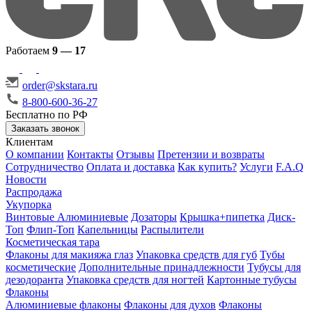
Работаем
9 — 17
order@skstara.ru
8-800-600-36-27
Бесплатно по РФ
Заказать звонок
Клиентам
О компании
Контакты
Отзывы
Претензии и возвраты
Сотрудничество
Оплата и доставка
Как купить?
Услуги
F.A.Q
Новости
Распродажа
Укупорка
Винтовые
Алюминиевые
Дозаторы
Крышка+пипетка
Диск-
Топ
Флип-Топ
Капельницы
Распылители
Косметическая тара
Флаконы для макияжа глаз
Упаковка средств для губ
Тубы
косметические
Дополнительные принадлежности
Тубусы для
дезодоранта
Упаковка средств для ногтей
Картонные тубусы
Флаконы
Алюминиевые флаконы
Флаконы для духов
Флаконы