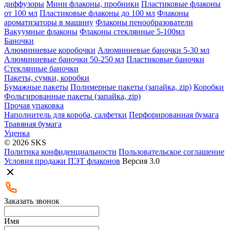
диффузоры
Мини флаконы, пробники
Пластиковые флаконы
от 100 мл
Пластиковые флаконы до 100 мл
Флаконы
ароматизаторы в машину
Флаконы пенообразователи
Вакуумные флаконы
Флаконы стеклянные 5-100мл
Баночки
Алюминиевые коробочки
Алюминиевые баночки 5-30 мл
Алюминиевые баночки 50-250 мл
Пластиковые баночки
Стеклянные баночки
Пакеты, сумки, коробки
Бумажные пакеты
Полимерные пакеты (запайка, zip)
Коробки
Фольгированные пакеты (запайка, zip)
Прочая упаковка
Наполнитель для короба, салфетки
Перфорированная бумага
Травяная бумага
Уценка
© 2026 SKS
Политика конфиденциальности
Пользовательское соглашение
Условия продажи ПЭТ флаконов
Версия 3.0
Заказать звонок
Имя