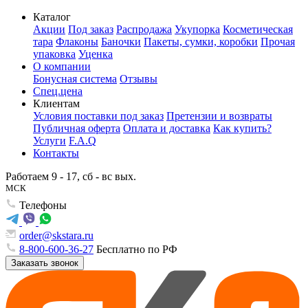
Каталог
Акции
Под заказ
Распродажа
Укупорка
Косметическая
тара
Флаконы
Баночки
Пакеты, сумки, коробки
Прочая
упаковка
Уценка
О компании
Бонусная система
Отзывы
Спец.цена
Клиентам
Условия поставки под заказ
Претензии и возвраты
Публичная оферта
Оплата и доставка
Как купить?
Услуги
F.A.Q
Контакты
Работаем 9 - 17, сб - вс вых.
МСК
Телефоны
order@skstara.ru
8-800-600-36-27
Бесплатно по РФ
Заказать звонок