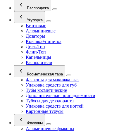
Распродажа
Укупорка
Винтовые
Алюминиевые
Дозаторы
Крышка+пипетка
Диск-Топ
Флип-Топ
Капельницы
Распылители
Косметическая тара
Флаконы для макияжа глаз
Упаковка средств для губ
Тубы косметические
Дополнительные принадлежности
Тубусы для дезодоранта
Упаковка средств для ногтей
Картонные тубусы
Флаконы
Алюминиевые флаконы