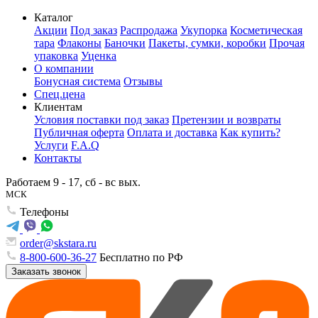
Каталог
Акции
Под заказ
Распродажа
Укупорка
Косметическая
тара
Флаконы
Баночки
Пакеты, сумки, коробки
Прочая
упаковка
Уценка
О компании
Бонусная система
Отзывы
Спец.цена
Клиентам
Условия поставки под заказ
Претензии и возвраты
Публичная оферта
Оплата и доставка
Как купить?
Услуги
F.A.Q
Контакты
Работаем 9 - 17, сб - вс вых.
МСК
Телефоны
order@skstara.ru
8-800-600-36-27
Бесплатно по РФ
Заказать звонок