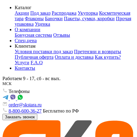
Каталог
Акции
Под заказ
Распродажа
Укупорка
Косметическая
тара
Флаконы
Баночки
Пакеты, сумки, коробки
Прочая
упаковка
Уценка
О компании
Бонусная система
Отзывы
Спец.цена
Клиентам
Условия поставки под заказ
Претензии и возвраты
Публичная оферта
Оплата и доставка
Как купить?
Услуги
F.A.Q
Контакты
Работаем 9 - 17, сб - вс вых.
МСК
Телефоны
order@skstara.ru
8-800-600-36-27
Бесплатно по РФ
Заказать звонок