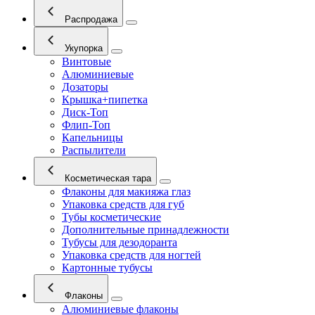
Распродажа
Укупорка
Винтовые
Алюминиевые
Дозаторы
Крышка+пипетка
Диск-Топ
Флип-Топ
Капельницы
Распылители
Косметическая тара
Флаконы для макияжа глаз
Упаковка средств для губ
Тубы косметические
Дополнительные принадлежности
Тубусы для дезодоранта
Упаковка средств для ногтей
Картонные тубусы
Флаконы
Алюминиевые флаконы