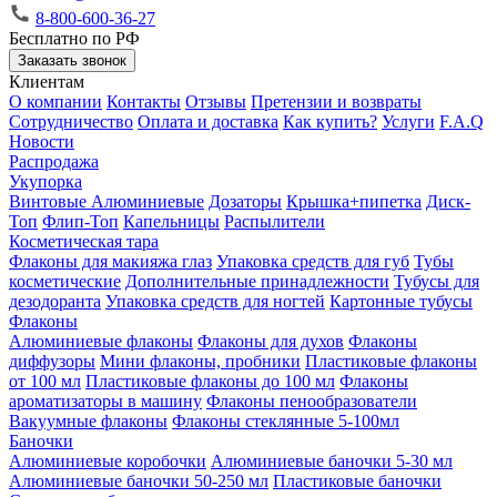
8-800-600-36-27
Бесплатно по РФ
Заказать звонок
Клиентам
О компании
Контакты
Отзывы
Претензии и возвраты
Сотрудничество
Оплата и доставка
Как купить?
Услуги
F.A.Q
Новости
Распродажа
Укупорка
Винтовые
Алюминиевые
Дозаторы
Крышка+пипетка
Диск-
Топ
Флип-Топ
Капельницы
Распылители
Косметическая тара
Флаконы для макияжа глаз
Упаковка средств для губ
Тубы
косметические
Дополнительные принадлежности
Тубусы для
дезодоранта
Упаковка средств для ногтей
Картонные тубусы
Флаконы
Алюминиевые флаконы
Флаконы для духов
Флаконы
диффузоры
Мини флаконы, пробники
Пластиковые флаконы
от 100 мл
Пластиковые флаконы до 100 мл
Флаконы
ароматизаторы в машину
Флаконы пенообразователи
Вакуумные флаконы
Флаконы стеклянные 5-100мл
Баночки
Алюминиевые коробочки
Алюминиевые баночки 5-30 мл
Алюминиевые баночки 50-250 мл
Пластиковые баночки