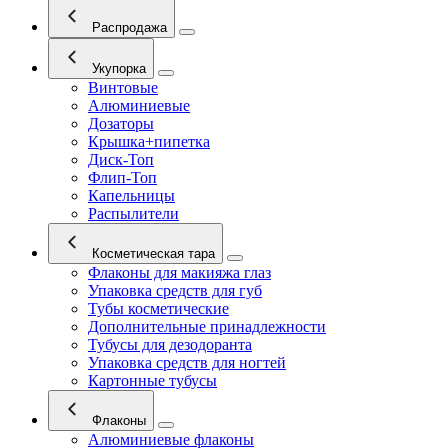
Распродажа
Укупорка
Винтовые
Алюминиевые
Дозаторы
Крышка+пипетка
Диск-Топ
Флип-Топ
Капельницы
Распылители
Косметическая тара
Флаконы для макияжа глаз
Упаковка средств для губ
Тубы косметические
Дополнительные принадлежности
Тубусы для дезодоранта
Упаковка средств для ногтей
Картонные тубусы
Флаконы
Алюминиевые флаконы