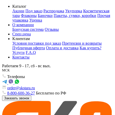
Каталог
Акции
Под заказ
Распродажа
Укупорка
Косметическая
тара
Флаконы
Баночки
Пакеты, сумки, коробки
Прочая
упаковка
Уценка
О компании
Бонусная система
Отзывы
Спец.цена
Клиентам
Условия поставки под заказ
Претензии и возвраты
Публичная оферта
Оплата и доставка
Как купить?
Услуги
F.A.Q
Контакты
Работаем 9 - 17, сб - вс вых.
МСК
Телефоны
order@skstara.ru
8-800-600-36-27
Бесплатно по РФ
Заказать звонок