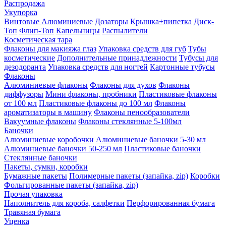
Распродажа
Укупорка
Винтовые
Алюминиевые
Дозаторы
Крышка+пипетка
Диск-
Топ
Флип-Топ
Капельницы
Распылители
Косметическая тара
Флаконы для макияжа глаз
Упаковка средств для губ
Тубы
косметические
Дополнительные принадлежности
Тубусы для
дезодоранта
Упаковка средств для ногтей
Картонные тубусы
Флаконы
Алюминиевые флаконы
Флаконы для духов
Флаконы
диффузоры
Мини флаконы, пробники
Пластиковые флаконы
от 100 мл
Пластиковые флаконы до 100 мл
Флаконы
ароматизаторы в машину
Флаконы пенообразователи
Вакуумные флаконы
Флаконы стеклянные 5-100мл
Баночки
Алюминиевые коробочки
Алюминиевые баночки 5-30 мл
Алюминиевые баночки 50-250 мл
Пластиковые баночки
Стеклянные баночки
Пакеты, сумки, коробки
Бумажные пакеты
Полимерные пакеты (запайка, zip)
Коробки
Фольгированные пакеты (запайка, zip)
Прочая упаковка
Наполнитель для короба, салфетки
Перфорированная бумага
Травяная бумага
Уценка