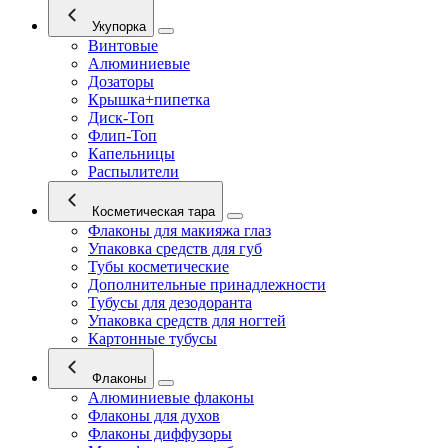
Укупорка
Винтовые
Алюминиевые
Дозаторы
Крышка+пипетка
Диск-Топ
Флип-Топ
Капельницы
Распылители
Косметическая тара
Флаконы для макияжа глаз
Упаковка средств для губ
Тубы косметические
Дополнительные принадлежности
Тубусы для дезодоранта
Упаковка средств для ногтей
Картонные тубусы
Флаконы
Алюминиевые флаконы
Флаконы для духов
Флаконы диффузоры