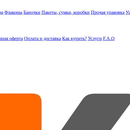
ра
Флаконы
Баночки
Пакеты, сумки, коробки
Прочая упаковка
У
ная оферта
Оплата и доставка
Как купить?
Услуги
F.A.Q