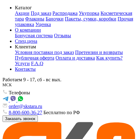
Каталог
Акции
Под заказ
Распродажа
Укупорка
Косметическая
тара
Флаконы
Баночки
Пакеты, сумки, коробки
Прочая
упаковка
Уценка
О компании
Бонусная система
Отзывы
Спец.цена
Клиентам
Условия поставки под заказ
Претензии и возвраты
Публичная оферта
Оплата и доставка
Как купить?
Услуги
F.A.Q
Контакты
Работаем 9 - 17, сб - вс вых.
МСК
Телефоны
order@skstara.ru
8-800-600-36-27
Бесплатно по РФ
Заказать звонок