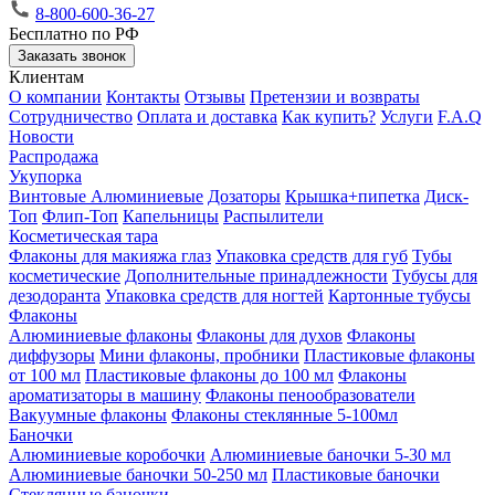
8-800-600-36-27
Бесплатно по РФ
Заказать звонок
Клиентам
О компании
Контакты
Отзывы
Претензии и возвраты
Сотрудничество
Оплата и доставка
Как купить?
Услуги
F.A.Q
Новости
Распродажа
Укупорка
Винтовые
Алюминиевые
Дозаторы
Крышка+пипетка
Диск-
Топ
Флип-Топ
Капельницы
Распылители
Косметическая тара
Флаконы для макияжа глаз
Упаковка средств для губ
Тубы
косметические
Дополнительные принадлежности
Тубусы для
дезодоранта
Упаковка средств для ногтей
Картонные тубусы
Флаконы
Алюминиевые флаконы
Флаконы для духов
Флаконы
диффузоры
Мини флаконы, пробники
Пластиковые флаконы
от 100 мл
Пластиковые флаконы до 100 мл
Флаконы
ароматизаторы в машину
Флаконы пенообразователи
Вакуумные флаконы
Флаконы стеклянные 5-100мл
Баночки
Алюминиевые коробочки
Алюминиевые баночки 5-30 мл
Алюминиевые баночки 50-250 мл
Пластиковые баночки
Стеклянные баночки