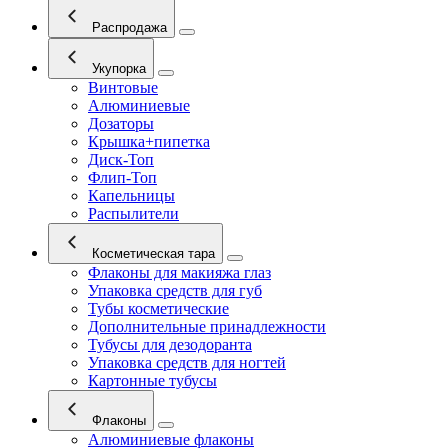
Распродажа
Укупорка
Винтовые
Алюминиевые
Дозаторы
Крышка+пипетка
Диск-Топ
Флип-Топ
Капельницы
Распылители
Косметическая тара
Флаконы для макияжа глаз
Упаковка средств для губ
Тубы косметические
Дополнительные принадлежности
Тубусы для дезодоранта
Упаковка средств для ногтей
Картонные тубусы
Флаконы
Алюминиевые флаконы