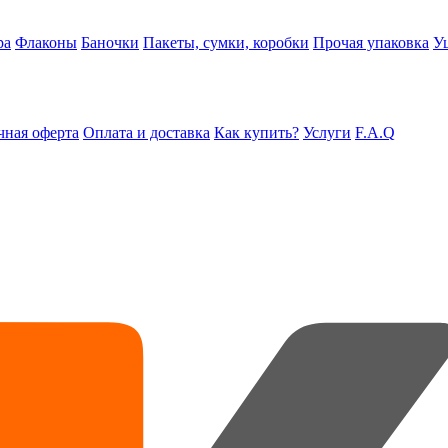
ра
Флаконы
Баночки
Пакеты, сумки, коробки
Прочая упаковка
У
ная оферта
Оплата и доставка
Как купить?
Услуги
F.A.Q