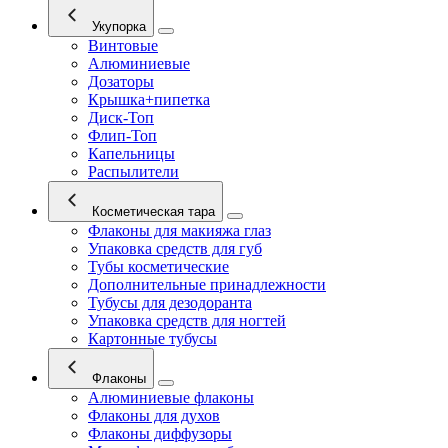
Укупорка
Винтовые
Алюминиевые
Дозаторы
Крышка+пипетка
Диск-Топ
Флип-Топ
Капельницы
Распылители
Косметическая тара
Флаконы для макияжа глаз
Упаковка средств для губ
Тубы косметические
Дополнительные принадлежности
Тубусы для дезодоранта
Упаковка средств для ногтей
Картонные тубусы
Флаконы
Алюминиевые флаконы
Флаконы для духов
Флаконы диффузоры