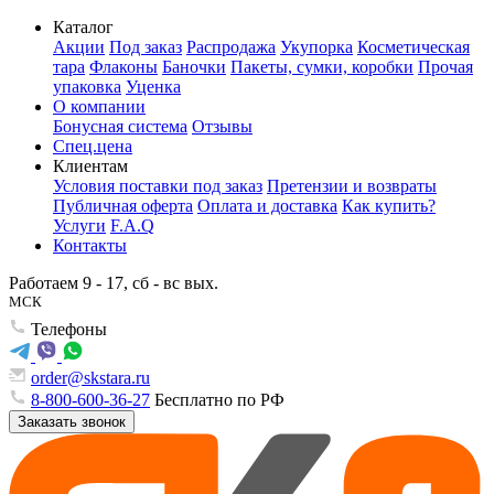
Каталог
Акции
Под заказ
Распродажа
Укупорка
Косметическая
тара
Флаконы
Баночки
Пакеты, сумки, коробки
Прочая
упаковка
Уценка
О компании
Бонусная система
Отзывы
Спец.цена
Клиентам
Условия поставки под заказ
Претензии и возвраты
Публичная оферта
Оплата и доставка
Как купить?
Услуги
F.A.Q
Контакты
Работаем 9 - 17, сб - вс вых.
МСК
Телефоны
order@skstara.ru
8-800-600-36-27
Бесплатно по РФ
Заказать звонок