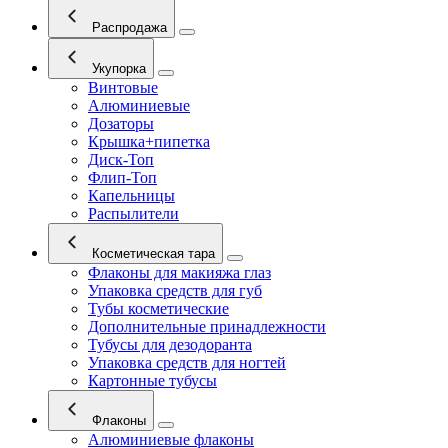
Распродажа
Укупорка
Винтовые
Алюминиевые
Дозаторы
Крышка+пипетка
Диск-Топ
Флип-Топ
Капельницы
Распылители
Косметическая тара
Флаконы для макияжа глаз
Упаковка средств для губ
Тубы косметические
Дополнительные принадлежности
Тубусы для дезодоранта
Упаковка средств для ногтей
Картонные тубусы
Флаконы
Алюминиевые флаконы