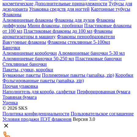
косметические
Дополнительные принадлежности
Тубусы для
дезодоранта
Упаковка средств для ногтей
Картонные тубусы
Флаконы
Алюминиевые флаконы
Флаконы для духов
Флаконы
диффузоры
Мини флаконы, пробники
Пластиковые флаконы
от 100 мл
Пластиковые флаконы до 100 мл
Флаконы
ароматизаторы в машину
Флаконы пенообразователи
Вакуумные флаконы
Флаконы стеклянные 5-100мл
Баночки
Алюминиевые коробочки
Алюминиевые баночки 5-30 мл
Алюминиевые баночки 50-250 мл
Пластиковые баночки
Стеклянные баночки
Пакеты, сумки, коробки
Бумажные пакеты
Полимерные пакеты (запайка, zip)
Коробки
Фольгированные пакеты (запайка, zip)
Прочая упаковка
Наполнитель для короба, салфетки
Перфорированная бумага
Травяная бумага
Уценка
© 2026 SKS
Политика конфиденциальности
Пользовательское соглашение
Условия продажи ПЭТ флаконов
Версия 3.0