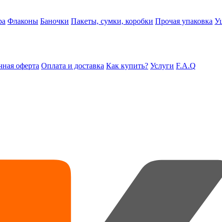
ра
Флаконы
Баночки
Пакеты, сумки, коробки
Прочая упаковка
У
ная оферта
Оплата и доставка
Как купить?
Услуги
F.A.Q