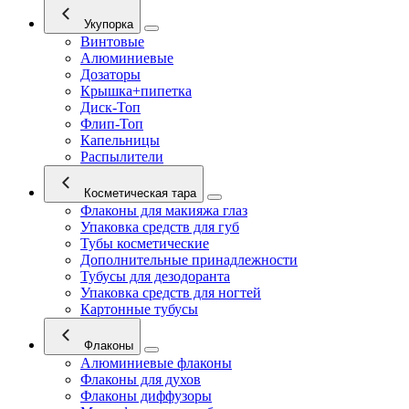
Укупорка
Винтовые
Алюминиевые
Дозаторы
Крышка+пипетка
Диск-Топ
Флип-Топ
Капельницы
Распылители
Косметическая тара
Флаконы для макияжа глаз
Упаковка средств для губ
Тубы косметические
Дополнительные принадлежности
Тубусы для дезодоранта
Упаковка средств для ногтей
Картонные тубусы
Флаконы
Алюминиевые флаконы
Флаконы для духов
Флаконы диффузоры