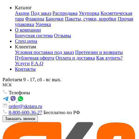
Каталог
Акции
Под заказ
Распродажа
Укупорка
Косметическая
тара
Флаконы
Баночки
Пакеты, сумки, коробки
Прочая
упаковка
Уценка
О компании
Бонусная система
Отзывы
Спец.цена
Клиентам
Условия поставки под заказ
Претензии и возвраты
Публичная оферта
Оплата и доставка
Как купить?
Услуги
F.A.Q
Контакты
Работаем 9 - 17, сб - вс вых.
МСК
Телефоны
order@skstara.ru
8-800-600-36-27
Бесплатно по РФ
Заказать звонок