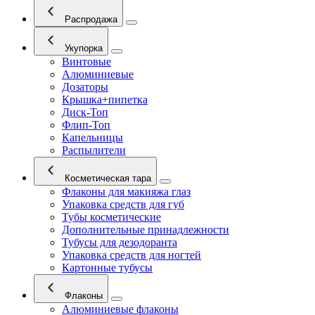
Распродажа
Укупорка
Винтовые
Алюминиевые
Дозаторы
Крышка+пипетка
Диск-Топ
Флип-Топ
Капельницы
Распылители
Косметическая тара
Флаконы для макияжа глаз
Упаковка средств для губ
Тубы косметические
Дополнительные принадлежности
Тубусы для дезодоранта
Упаковка средств для ногтей
Картонные тубусы
Флаконы
Алюминиевые флаконы