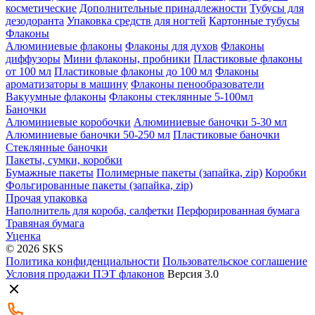
косметические
Дополнительные принадлежности
Тубусы для
дезодоранта
Упаковка средств для ногтей
Картонные тубусы
Флаконы
Алюминиевые флаконы
Флаконы для духов
Флаконы
диффузоры
Мини флаконы, пробники
Пластиковые флаконы
от 100 мл
Пластиковые флаконы до 100 мл
Флаконы
ароматизаторы в машину
Флаконы пенообразователи
Вакуумные флаконы
Флаконы стеклянные 5-100мл
Баночки
Алюминиевые коробочки
Алюминиевые баночки 5-30 мл
Алюминиевые баночки 50-250 мл
Пластиковые баночки
Стеклянные баночки
Пакеты, сумки, коробки
Бумажные пакеты
Полимерные пакеты (запайка, zip)
Коробки
Фольгированные пакеты (запайка, zip)
Прочая упаковка
Наполнитель для короба, салфетки
Перфорированная бумага
Травяная бумага
Уценка
© 2026 SKS
Политика конфиденциальности
Пользовательское соглашение
Условия продажи ПЭТ флаконов
Версия 3.0