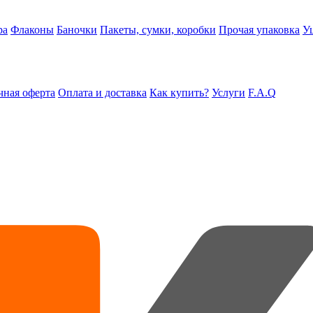
ра
Флаконы
Баночки
Пакеты, сумки, коробки
Прочая упаковка
У
ная оферта
Оплата и доставка
Как купить?
Услуги
F.A.Q