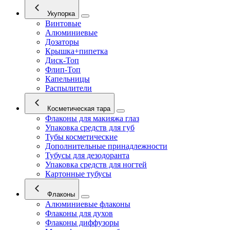
Укупорка
Винтовые
Алюминиевые
Дозаторы
Крышка+пипетка
Диск-Топ
Флип-Топ
Капельницы
Распылители
Косметическая тара
Флаконы для макияжа глаз
Упаковка средств для губ
Тубы косметические
Дополнительные принадлежности
Тубусы для дезодоранта
Упаковка средств для ногтей
Картонные тубусы
Флаконы
Алюминиевые флаконы
Флаконы для духов
Флаконы диффузоры