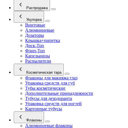
Распродажа
Укупорка
Винтовые
Алюминиевые
Дозаторы
Крышка+пипетка
Диск-Топ
Флип-Топ
Капельницы
Распылители
Косметическая тара
Флаконы для макияжа глаз
Упаковка средств для губ
Тубы косметические
Дополнительные принадлежности
Тубусы для дезодоранта
Упаковка средств для ногтей
Картонные тубусы
Флаконы
Алюминиевые флаконы