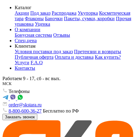
Каталог
Акции
Под заказ
Распродажа
Укупорка
Косметическая
тара
Флаконы
Баночки
Пакеты, сумки, коробки
Прочая
упаковка
Уценка
О компании
Бонусная система
Отзывы
Спец.цена
Клиентам
Условия поставки под заказ
Претензии и возвраты
Публичная оферта
Оплата и доставка
Как купить?
Услуги
F.A.Q
Контакты
Работаем 9 - 17, сб - вс вых.
МСК
Телефоны
order@skstara.ru
8-800-600-36-27
Бесплатно по РФ
Заказать звонок