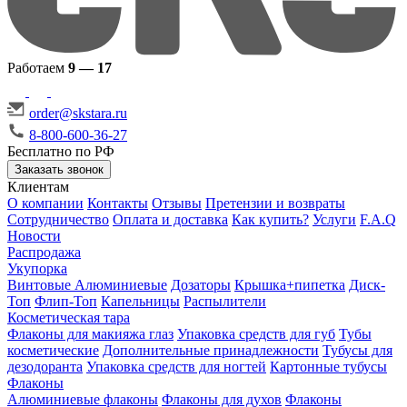
Работаем
9 — 17
order@skstara.ru
8-800-600-36-27
Бесплатно по РФ
Заказать звонок
Клиентам
О компании
Контакты
Отзывы
Претензии и возвраты
Сотрудничество
Оплата и доставка
Как купить?
Услуги
F.A.Q
Новости
Распродажа
Укупорка
Винтовые
Алюминиевые
Дозаторы
Крышка+пипетка
Диск-
Топ
Флип-Топ
Капельницы
Распылители
Косметическая тара
Флаконы для макияжа глаз
Упаковка средств для губ
Тубы
косметические
Дополнительные принадлежности
Тубусы для
дезодоранта
Упаковка средств для ногтей
Картонные тубусы
Флаконы
Алюминиевые флаконы
Флаконы для духов
Флаконы