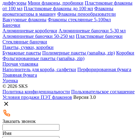
диффузоры
Мини флаконы, пробники
Пластиковые флаконы
от 100 мл
Пластиковые флаконы до 100 мл
Флаконы
ароматизаторы в машину
Флаконы пенообразователи
Вакуумные флаконы
Флаконы стеклянные 5-100мл
Баночки
Алюминиевые коробочки
Алюминиевые баночки 5-30 мл
Алюминиевые баночки 50-250 мл
Пластиковые баночки
Стеклянные баночки
Пакеты, сумки, коробки
Бумажные пакеты
Полимерные пакеты (запайка, zip)
Коробки
Фольгированные пакеты (запайка, zip)
Прочая упаковка
Наполнитель для короба, салфетки
Перфорированная бумага
Травяная бумага
Уценка
© 2026 SKS
Политика конфиденциальности
Пользовательское соглашение
Условия продажи ПЭТ флаконов
Версия 3.0
Заказать звонок
Имя