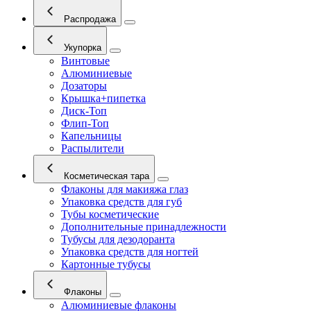
Распродажа
Укупорка
Винтовые
Алюминиевые
Дозаторы
Крышка+пипетка
Диск-Топ
Флип-Топ
Капельницы
Распылители
Косметическая тара
Флаконы для макияжа глаз
Упаковка средств для губ
Тубы косметические
Дополнительные принадлежности
Тубусы для дезодоранта
Упаковка средств для ногтей
Картонные тубусы
Флаконы
Алюминиевые флаконы