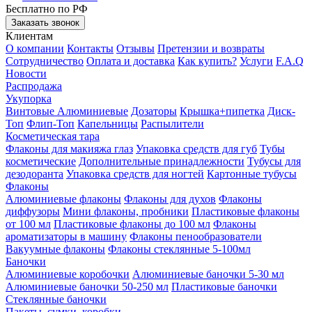
Бесплатно по РФ
Заказать звонок
Клиентам
О компании
Контакты
Отзывы
Претензии и возвраты
Сотрудничество
Оплата и доставка
Как купить?
Услуги
F.A.Q
Новости
Распродажа
Укупорка
Винтовые
Алюминиевые
Дозаторы
Крышка+пипетка
Диск-
Топ
Флип-Топ
Капельницы
Распылители
Косметическая тара
Флаконы для макияжа глаз
Упаковка средств для губ
Тубы
косметические
Дополнительные принадлежности
Тубусы для
дезодоранта
Упаковка средств для ногтей
Картонные тубусы
Флаконы
Алюминиевые флаконы
Флаконы для духов
Флаконы
диффузоры
Мини флаконы, пробники
Пластиковые флаконы
от 100 мл
Пластиковые флаконы до 100 мл
Флаконы
ароматизаторы в машину
Флаконы пенообразователи
Вакуумные флаконы
Флаконы стеклянные 5-100мл
Баночки
Алюминиевые коробочки
Алюминиевые баночки 5-30 мл
Алюминиевые баночки 50-250 мл
Пластиковые баночки
Стеклянные баночки
Пакеты, сумки, коробки