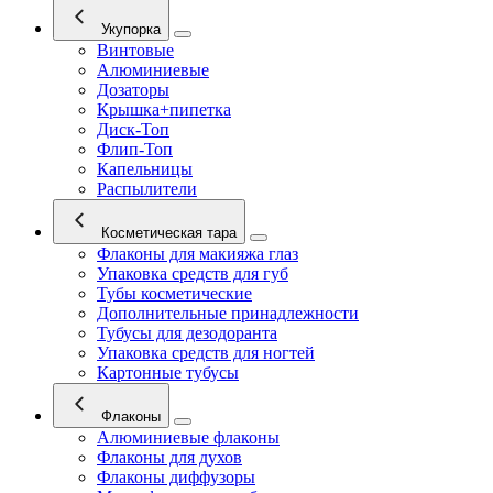
Укупорка
Винтовые
Алюминиевые
Дозаторы
Крышка+пипетка
Диск-Топ
Флип-Топ
Капельницы
Распылители
Косметическая тара
Флаконы для макияжа глаз
Упаковка средств для губ
Тубы косметические
Дополнительные принадлежности
Тубусы для дезодоранта
Упаковка средств для ногтей
Картонные тубусы
Флаконы
Алюминиевые флаконы
Флаконы для духов
Флаконы диффузоры