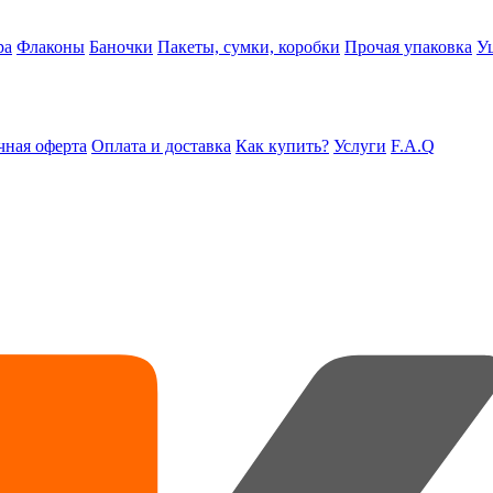
ра
Флаконы
Баночки
Пакеты, сумки, коробки
Прочая упаковка
У
ная оферта
Оплата и доставка
Как купить?
Услуги
F.A.Q