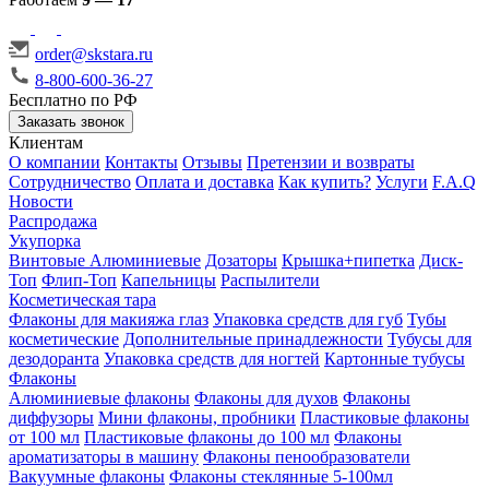
order@skstara.ru
8-800-600-36-27
Бесплатно по РФ
Заказать звонок
Клиентам
О компании
Контакты
Отзывы
Претензии и возвраты
Сотрудничество
Оплата и доставка
Как купить?
Услуги
F.A.Q
Новости
Распродажа
Укупорка
Винтовые
Алюминиевые
Дозаторы
Крышка+пипетка
Диск-
Топ
Флип-Топ
Капельницы
Распылители
Косметическая тара
Флаконы для макияжа глаз
Упаковка средств для губ
Тубы
косметические
Дополнительные принадлежности
Тубусы для
дезодоранта
Упаковка средств для ногтей
Картонные тубусы
Флаконы
Алюминиевые флаконы
Флаконы для духов
Флаконы
диффузоры
Мини флаконы, пробники
Пластиковые флаконы
от 100 мл
Пластиковые флаконы до 100 мл
Флаконы
ароматизаторы в машину
Флаконы пенообразователи
Вакуумные флаконы
Флаконы стеклянные 5-100мл