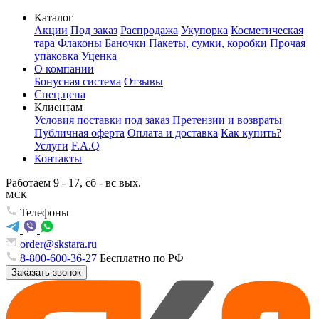
Каталог
Акции
Под заказ
Распродажа
Укупорка
Косметическая
тара
Флаконы
Баночки
Пакеты, сумки, коробки
Прочая
упаковка
Уценка
О компании
Бонусная система
Отзывы
Спец.цена
Клиентам
Условия поставки под заказ
Претензии и возвраты
Публичная оферта
Оплата и доставка
Как купить?
Услуги
F.A.Q
Контакты
Работаем 9 - 17, сб - вс вых.
МСК
Телефоны
order@skstara.ru
8-800-600-36-27
Бесплатно по РФ
Заказать звонок