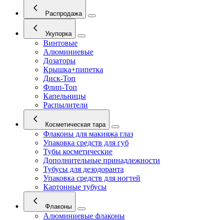
Распродажа
Укупорка
Винтовые
Алюминиевые
Дозаторы
Крышка+пипетка
Диск-Топ
Флип-Топ
Капельницы
Распылители
Косметическая тара
Флаконы для макияжа глаз
Упаковка средств для губ
Тубы косметические
Дополнительные принадлежности
Тубусы для дезодоранта
Упаковка средств для ногтей
Картонные тубусы
Флаконы
Алюминиевые флаконы