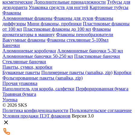
косметические
Дополнительные принадлежности
Тубусы для
дезодоранта
Упаковка средств для ногтей
Картонные тубусы
Флаконы
Алюминиевые флаконы
Флаконы для духов
Флаконы
диффузоры
Мини флаконы, пробники
Пластиковые флаконы
от 100 мл
Пластиковые флаконы до 100 мл
Флаконы
ароматизаторы в машину
Флаконы пенообразователи
Вакуумные флаконы
Флаконы стеклянные 5-100мл
Баночки
Алюминиевые коробочки
Алюминиевые баночки 5-30 мл
Алюминиевые баночки 50-250 мл
Пластиковые баночки
Стеклянные баночки
Пакеты, сумки, коробки
Бумажные пакеты
Полимерные пакеты (запайка, zip)
Коробки
Фольгированные пакеты (запайка, zip)
Прочая упаковка
Наполнитель для короба, салфетки
Перфорированная бумага
Травяная бумага
Уценка
© 2026 SKS
Политика конфиденциальности
Пользовательское соглашение
Условия продажи ПЭТ флаконов
Версия 3.0