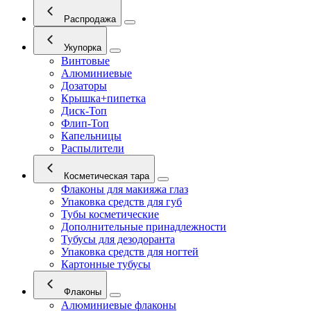
Распродажа
Укупорка
Винтовые
Алюминиевые
Дозаторы
Крышка+пипетка
Диск-Топ
Флип-Топ
Капельницы
Распылители
Косметическая тара
Флаконы для макияжа глаз
Упаковка средств для губ
Тубы косметические
Дополнительные принадлежности
Тубусы для дезодоранта
Упаковка средств для ногтей
Картонные тубусы
Флаконы
Алюминиевые флаконы