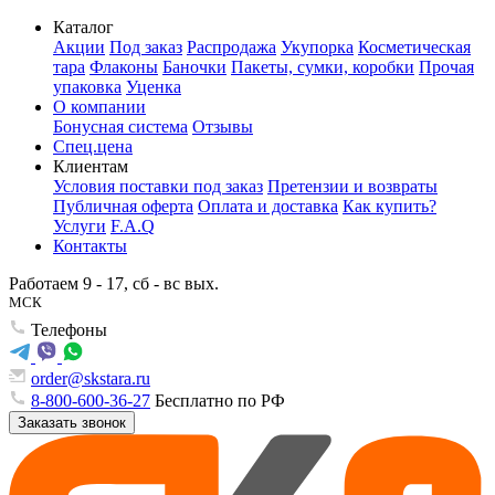
Каталог
Акции
Под заказ
Распродажа
Укупорка
Косметическая
тара
Флаконы
Баночки
Пакеты, сумки, коробки
Прочая
упаковка
Уценка
О компании
Бонусная система
Отзывы
Спец.цена
Клиентам
Условия поставки под заказ
Претензии и возвраты
Публичная оферта
Оплата и доставка
Как купить?
Услуги
F.A.Q
Контакты
Работаем 9 - 17, сб - вс вых.
МСК
Телефоны
order@skstara.ru
8-800-600-36-27
Бесплатно по РФ
Заказать звонок