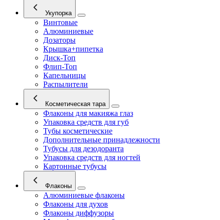
Укупорка
Винтовые
Алюминиевые
Дозаторы
Крышка+пипетка
Диск-Топ
Флип-Топ
Капельницы
Распылители
Косметическая тара
Флаконы для макияжа глаз
Упаковка средств для губ
Тубы косметические
Дополнительные принадлежности
Тубусы для дезодоранта
Упаковка средств для ногтей
Картонные тубусы
Флаконы
Алюминиевые флаконы
Флаконы для духов
Флаконы диффузоры